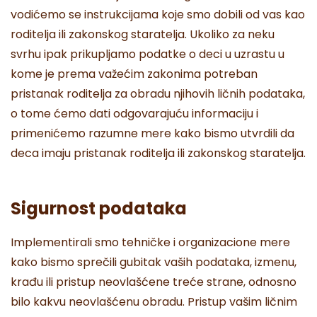
vodićemo se instrukcijama koje smo dobili od vas kao
roditelja ili zakonskog staratelja. Ukoliko za neku
svrhu ipak prikupljamo podatke o deci u uzrastu u
kome je prema važećim zakonima potreban
pristanak roditelja za obradu njihovih ličnih podataka,
o tome ćemo dati odgovarajuću informaciju i
primenićemo razumne mere kako bismo utvrdili da
deca imaju pristanak roditelja ili zakonskog staratelja.
Sigurnost podataka
Implementirali smo tehničke i organizacione mere
kako bismo sprečili gubitak vaših podataka, izmenu,
krađu ili pristup neovlašćene treće strane, odnosno
bilo kakvu neovlašćenu obradu. Pristup vašim ličnim