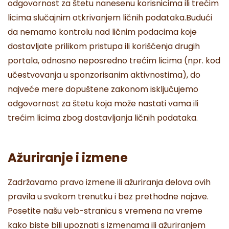
odgovornost za štetu nanesenu korisnicima ili trećim
licima slučajnim otkrivanjem ličnih podataka.Budući
da nemamo kontrolu nad ličnim podacima koje
dostavljate prilikom pristupa ili korišćenja drugih
portala, odnosno neposredno trećim licima (npr. kod
učestvovanja u sponzorisanim aktivnostima), do
najveće mere dopuštene zakonom isključujemo
odgovornost za štetu koja može nastati vama ili
trećim licima zbog dostavljanja ličnih podataka.
Ažuriranje i izmene
Zadržavamo pravo izmene ili ažuriranja delova ovih
pravila u svakom trenutku i bez prethodne najave.
Posetite našu veb-stranicu s vremena na vreme
kako biste bili upoznati s izmenama ili ažuriranjem