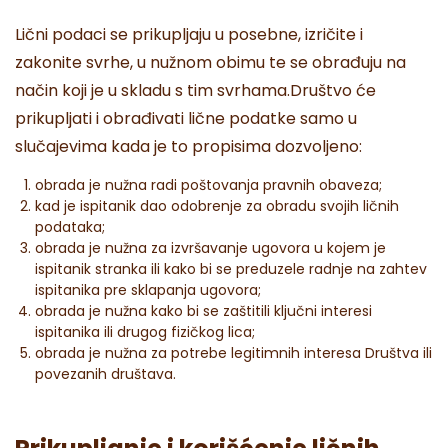
Lični podaci se prikupljaju u posebne, izričite i
zakonite svrhe, u nužnom obimu te se obrađuju na
način koji je u skladu s tim svrhama.Društvo će
prikupljati i obrađivati lične podatke samo u
slučajevima kada je to propisima dozvoljeno:
obrada je nužna radi poštovanja pravnih obaveza;
kad je ispitanik dao odobrenje za obradu svojih ličnih
podataka;
obrada je nužna za izvršavanje ugovora u kojem je
ispitanik stranka ili kako bi se preduzele radnje na zahtev
ispitanika pre sklapanja ugovora;
obrada je nužna kako bi se zaštitili ključni interesi
ispitanika ili drugog fizičkog lica;
obrada je nužna za potrebe legitimnih interesa Društva ili
povezanih društava.