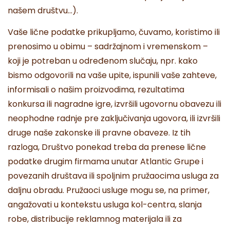
našem društvu…).
Vaše lične podatke prikupljamo, čuvamo, koristimo ili
prenosimo u obimu – sadržajnom i vremenskom –
koji je potreban u određenom slučaju, npr. kako
bismo odgovorili na vaše upite, ispunili vaše zahteve,
informisali o našim proizvodima, rezultatima
konkursa ili nagradne igre, izvršili ugovornu obavezu ili
neophodne radnje pre zaključivanja ugovora, ili izvršili
druge naše zakonske ili pravne obaveze. Iz tih
razloga, Društvo ponekad treba da prenese lične
podatke drugim firmama unutar Atlantic Grupe i
povezanih društava ili spoljnim pružaocima usluga za
daljnu obradu. Pružaoci usluge mogu se, na primer,
angažovati u kontekstu usluga kol-centra, slanja
robe, distribucije reklamnog materijala ili za