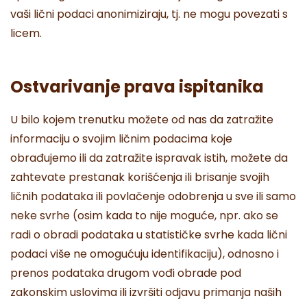
vaši lični podaci anonimiziraju, tj. ne mogu povezati s
licem.
Ostvarivanje prava ispitanika
U bilo kojem trenutku možete od nas da zatražite
informaciju o svojim ličnim podacima koje
obrađujemo ili da zatražite ispravak istih, možete da
zahtevate prestanak korišćenja ili brisanje svojih
ličnih podataka ili povlačenje odobrenja u sve ili samo
neke svrhe (osim kada to nije moguće, npr. ako se
radi o obradi podataka u statističke svrhe kada lični
podaci više ne omogućuju identifikaciju), odnosno i
prenos podataka drugom vođi obrade pod
zakonskim uslovima ili izvršiti odjavu primanja naših