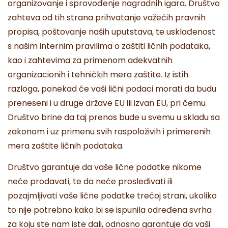
organizovanje i sprovođenje nagradnih igara. Društvo
zahteva od tih strana prihvatanje važećih pravnih
propisa, poštovanje naših uputstava, te usklađenost
s našim internim pravilima o zaštiti ličnih podataka,
kao i zahtevima za primenom adekvatnih
organizacionih i tehničkih mera zaštite. Iz istih
razloga, ponekad će vaši lični podaci morati da budu
preneseni i u druge države EU ili izvan EU, pri čemu
Društvo brine da taj prenos bude u svemu u skladu sa
zakonom i uz primenu svih raspoloživih i primerenih
mera zaštite ličnih podataka.
Društvo garantuje da vaše lične podatke nikome
neće prodavati, te da neće prosleđivati ili
pozajmljivati vaše lične podatke trećoj strani, ukoliko
to nije potrebno kako bi se ispunila određena svrha
za koju ste nam iste dali, odnosno garantuje da vaši