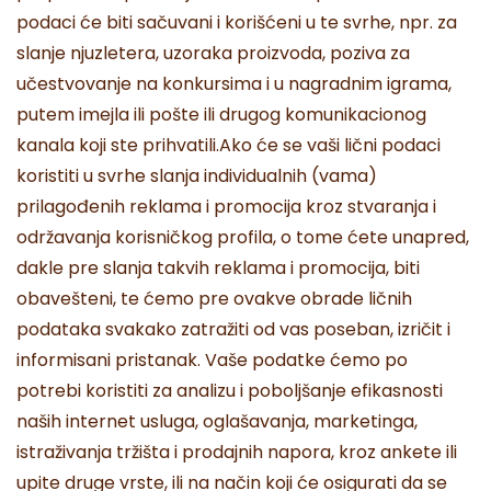
podaci će biti sačuvani i korišćeni u te svrhe, npr. za
slanje njuzletera, uzoraka proizvoda, poziva za
učestvovanje na konkursima i u nagradnim igrama,
putem imejla ili pošte ili drugog komunikacionog
kanala koji ste prihvatili.Ako će se vaši lični podaci
koristiti u svrhe slanja individualnih (vama)
prilagođenih reklama i promocija kroz stvaranja i
održavanja korisničkog profila, o tome ćete unapred,
dakle pre slanja takvih reklama i promocija, biti
obavešteni, te ćemo pre ovakve obrade ličnih
podataka svakako zatražiti od vas poseban, izričit i
informisani pristanak. Vaše podatke ćemo po
potrebi koristiti za analizu i poboljšanje efikasnosti
naših internet usluga, oglašavanja, marketinga,
istraživanja tržišta i prodajnih napora, kroz ankete ili
upite druge vrste, ili na način koji će osigurati da se