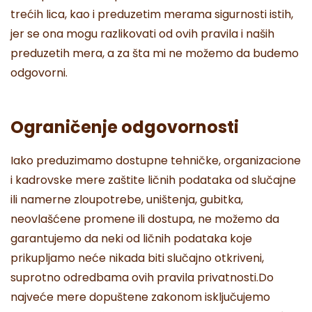
trećih lica, kao i preduzetim merama sigurnosti istih,
jer se ona mogu razlikovati od ovih pravila i naših
preduzetih mera, a za šta mi ne možemo da budemo
odgovorni.
Ograničenje odgovornosti
Iako preduzimamo dostupne tehničke, organizacione
i kadrovske mere zaštite ličnih podataka od slučajne
ili namerne zloupotrebe, uništenja, gubitka,
neovlašćene promene ili dostupa, ne možemo da
garantujemo da neki od ličnih podataka koje
prikupljamo neće nikada biti slučajno otkriveni,
suprotno odredbama ovih pravila privatnosti.Do
najveće mere dopuštene zakonom isključujemo