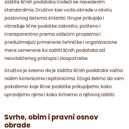
zaštite ličnih podataka.Vodeći se navedenim
standardima, Društvo kao vođa obrade u okviru
poslovnog sistema Atlantic Grupe prikuplja i
obrađuje lične podatke zakonito, pošteno i
transparentno prema važećim propisima i
preduzimajući primerene tehničke i organizacione
mere usmerene ka zaštiti ličnih podataka od
neovlašćenog pristupa i zloupotrebe.
Društvo je svesno da je zaštita ličnih podataka važna
našim korisnicima i ispitanicima. Stoga želimo da vam
pokažemo koje lične podatke prikupljamo, kako
upravljamo njima i kako brinemo o njihovoj zaštiti.
Svrhe, obim i pravni osnov
obrade