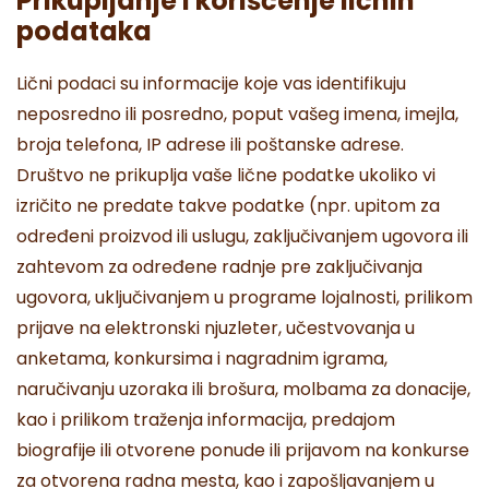
Prikupljanje i korišćenje ličnih
podataka
Lični podaci su informacije koje vas identifikuju
neposredno ili posredno, poput vašeg imena, imejla,
broja telefona, IP adrese ili poštanske adrese.
Društvo ne prikuplja vaše lične podatke ukoliko vi
izričito ne predate takve podatke (npr. upitom za
određeni proizvod ili uslugu, zaključivanjem ugovora ili
zahtevom za određene radnje pre zaključivanja
ugovora, uključivanjem u programe lojalnosti, prilikom
prijave na elektronski njuzleter, učestvovanja u
anketama, konkursima i nagradnim igrama,
naručivanju uzoraka ili brošura, molbama za donacije,
kao i prilikom traženja informacija, predajom
biografije ili otvorene ponude ili prijavom na konkurse
za otvorena radna mesta, kao i zapošljavanjem u