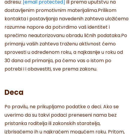
adresu:
[email protected]
ili prema uputstvu na
dostavljenim promotivnim materijalima.Prilikom
kontakta i postavljanja navedenih zahteva uložićemo
razumne napore da potvrdimo vaš identitet i
sprečimo neautorizovanu obradu ličnih podataka.Po
primanju vaših zahteva traženu aktivnost ćemo
sprovesti u određenom roku, a najkasnije u roku od
30 dana od primanja, pa ćemo vas o istom po
potrebi i i obavestiti, sve prema zakonu.
Deca
Po pravilu, ne prikupljamo podatke o deci. Ako se
uverimo da su takvi podaci preneseni nama bez
pristanka roditelja ili zakonskih staratelja,
izbrisaćemo ih u najkraćem mogućem roku. Pritom,