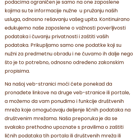
podacima ograničen je samo na one zaposlene
kojima su te informacije nužne u pružanju naših
usluga, odnosno rešavanju vašeg upita. Kontinuirano
edukujemo naše zaposlene o važnosti poverljivosti
podataka i čuvanju privatnosti i zaštiti vaših
podataka. Prikupljamo samo one podatke koji su
nužni za predmetnu obradu i ne čuvamo ih dalje nego
što je to potrebno, odnosno određeno zakonskim
propisima.
Na našoj veb-stranici moći ćete ponekad da
pronađete linkove na druge veb-stranice ili portale,
a možemo da vam ponudimo i funkcije društvenih
mreža koje omogućavaju deljenje ličnih podataka na
društvenim mrežama. Naša preporuka je da se
svakako prethodno upoznate s pravilima o zaštiti
ličnih podataka tih portala ili društvenih mreža ili