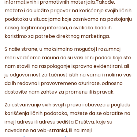
informativnih i promotivnih materijala.Takođe,
možete i da uložite prigovor na korišćenje svojih ličnih
podataka u situacijama koje zasnivamo na postojanju
našeg legitimnog interesa, a svakako kada ih
koristimo za potrebe direktnog marketinga.
S naše strane, u maksimalno mogućoj i razumnoj
meri vodićemo računa da su vaši lični podaci koje ste
nam stavili na raspolaganje ispravno evidentirani, ali
je odgovornost za tačnost istih na vama i molimo vas
da ih redovno i pravovremeno ažurirate, odnosno
dostavite nam zahtev za promenu ili ispravak.
Za ostvarivanje svih svojih prava i obaveza u pogledu
korišćenja ličnih podataka, možete da se obratite na
imejl adresu ili adresu sedišta Društva, koje su
navedene na veb-stranici, ili na imejl