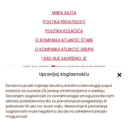
MAPA SAJTA
POLITIKA PRIVATNOSTI
POLITIKA KOLAČIĆA
O KOMPANIJI ATLANTIC ŠTARK
O KOMPANIJI ATLANTIC GRUPA
I KAD NIJE SAVRŠENO JE
GDE DA KUPIM
POSLASTICE PROIZVODE?
Upravljaj saglasnošću
KONTAKT
NEWSLETTER
Da bismo pružili najbolje iskustvo, koristimo tehnologije poput
kolačića za čuvanje i/ili pristup informacijama o uređaju.
PODEŠAVANJA KOLAČIĆA
Davanjem saglasnosti za ove tehnologije omogućavate nam
obradu podataka kao što su ponašanje pri pregledanju ili
jedinstveni ID-jevi na ovom sajtu. Nedavanje ili povlačenje
saglasnosti može negativno uticati na određene funkcije i
mogućnosti.