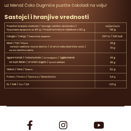
uz Menaž Čoko Dugmiće pustite čokoladi na volju!
Sastojci i hranjive vrednosti