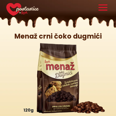
Menaž crni čoko dugmići
120g