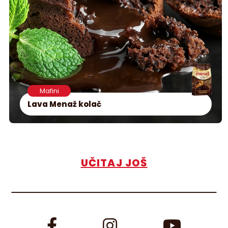
Mafini
Lava Menaž kolač
UČITAJ JOŠ