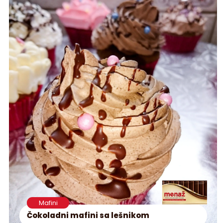
Mafini
Čokoladni mafini sa lešnikom