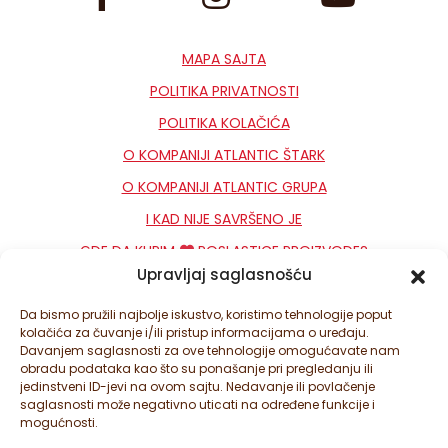
MAPA SAJTA
POLITIKA PRIVATNOSTI
POLITIKA KOLAČIĆA
O KOMPANIJI ATLANTIC ŠTARK
O KOMPANIJI ATLANTIC GRUPA
I KAD NIJE SAVRŠENO JE
GDE DA KUPIM
POSLASTICE PROIZVODE?
Upravljaj saglasnošću
KONTAKT
NEWSLETTER
Da bismo pružili najbolje iskustvo, koristimo tehnologije poput
kolačića za čuvanje i/ili pristup informacijama o uređaju.
PODEŠAVANJA KOLAČIĆA
Davanjem saglasnosti za ove tehnologije omogućavate nam
obradu podataka kao što su ponašanje pri pregledanju ili
jedinstveni ID-jevi na ovom sajtu. Nedavanje ili povlačenje
saglasnosti može negativno uticati na određene funkcije i
mogućnosti.