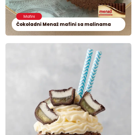
Mafini
Čokoladni Menaž mafini sa malinama