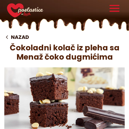
NAZAD
Čokoladni kolač iz pleha sa
Menaž čoko dugmićima