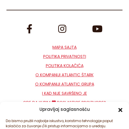
MAPA SAJTA
POLITIKA PRIVATNOSTI
POLITIKA KOLAČIĆA
O KOMPANIJI ATLANTIC ŠTARK
O KOMPANIJI ATLANTIC GRUPA
I KAD NIJE SAVRŠENO JE
GDE DA KUPIM
POSLASTICE PROIZVODE?
Upravljaj saglasnošću
KONTAKT
NEWSLETTER
Da bismo pružili najbolje iskustvo, koristimo tehnologije poput
kolačića za čuvanje i/ili pristup informacijama o uređaju.