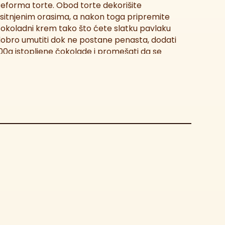
eforma torte. Obod torte dekorišite
sitnjenim orasima, a nakon toga pripremite
okoladni krem tako što ćete slatku pavlaku
obro umutiti dok ne postane penasta, dodati
00g istopljene čokolade i promešati da se
jedini. Na kraju ukrasite Reforma tortu po želji