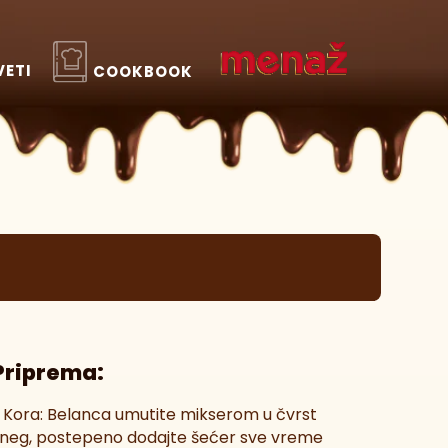
VETI
COOKBOOK
Priprema:
. Kora: Belanca umutite mikserom u čvrst
neg, postepeno dodajte šećer sve vreme