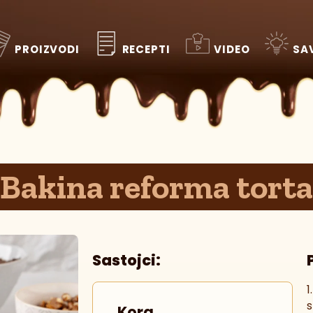
RECEPTI
VIDEO
SA
PROIZVODI
Bakina reforma torta
Sastojci:
1
s
Kora