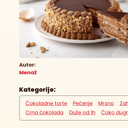
Autor:
Menaž
Kategorije:
Čokoladne torte
Pečenje
Mrsno
Zah
Crna čokolada
Duže od 1h
Čoko dugm