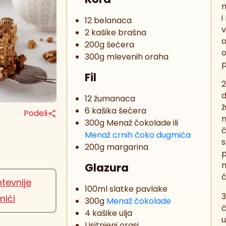
m
i
12 belanaca
v
2 kašike brašna
o
200g šećera
o
300g mlevenih oraha
p
Fil
2
d
12 žumanaca
ž
6 kašika šećera
Podeli
m
300g Menaž čokolade ili
č
Menaž crnih čoko dugmića
s
200g margarina
p
n
Glazura
č
tevnije
100ml slatke pavlake
3
ići
300g
Menaž čokolade
č
4 kašike ulja
u
Usitnjeni orasi