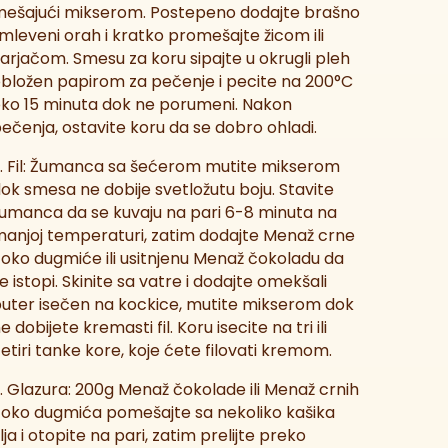
ešajući mikserom. Postepeno dodajte brašno
 mleveni orah i kratko promešajte žicom ili
arjačom. Smesu za koru sipajte u okrugli pleh
bložen papirom za pečenje i pecite na 200°C
ko 15 minuta dok ne porumeni. Nakon
ečenja, ostavite koru da se dobro ohladi.
. Fil: Žumanca sa šećerom mutite mikserom
ok smesa ne dobije svetložutu boju. Stavite
umanca da se kuvaju na pari 6-8 minuta na
anjoj temperaturi, zatim dodajte Menaž crne
oko dugmiće ili usitnjenu Menaž čokoladu da
e istopi. Skinite sa vatre i dodajte omekšali
uter isečen na kockice, mutite mikserom dok
e dobijete kremasti fil. Koru isecite na tri ili
etiri tanke kore, koje ćete filovati kremom.
. Glazura: 200g Menaž čokolade ili Menaž crnih
oko dugmića pomešajte sa nekoliko kašika
lja i otopite na pari, zatim prelijte preko