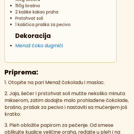
150g brašna
2 kašike kakao praha
Prstohvat soli
1 kašičica praška za pecivo
Dekoracija
Menaž čoko dugmići
Priprema:
1. Otopite na pari Menaž čokoladu i maslac.
2. Jaja, šećer i prstohvat soli mutite nekoliko minuta
mikserom, zatim dodajte malo prohlađene čokolade,
brašno, prašak za pecivo i nastaviti sa mućenjem još
kratko.
3. Pleh obložite papirom za pečenje. Od smese
oblikujte kuglice veličine oraha, ređajte u pleh i na