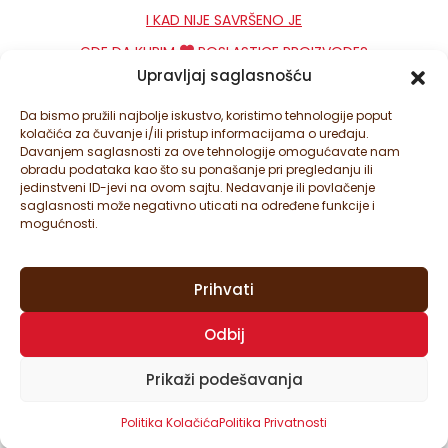
I KAD NIJE SAVRŠENO JE
GDE DA KUPIM
POSLASTICE PROIZVODE?
Upravljaj saglasnošću
KONTAKT
NEWSLETTER
Da bismo pružili najbolje iskustvo, koristimo tehnologije poput
kolačića za čuvanje i/ili pristup informacijama o uređaju.
PODEŠAVANJA KOLAČIĆA
Davanjem saglasnosti za ove tehnologije omogućavate nam
obradu podataka kao što su ponašanje pri pregledanju ili
jedinstveni ID-jevi na ovom sajtu. Nedavanje ili povlačenje
saglasnosti može negativno uticati na određene funkcije i
mogućnosti.
Prihvati
© ATLANTIC ŠTARK D.O.O. SVA PRAVA ZADRŽANA. ATLANTIC
Odbij
ŠTARK JE DEO ATLANTIC GRUPE.
OVAJ SAJT JE ZAŠTIĆEN SA GOOGLE RECAPTCHA I
GOOGLE
Prikaži podešavanja
POLITIKOM PRIVATNOSTI
I
USLOVIMA KORIŠĆENJA
.
Politika Kolačića
Politika Privatnosti