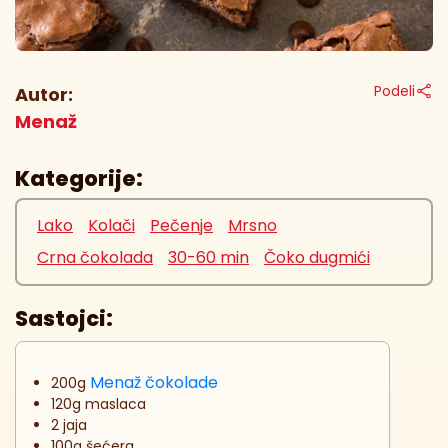
Podeli
Autor:
Menaž
Kategorije:
Lako
Kolači
Pečenje
Mrsno
Crna čokolada
30-60 min
Čoko dugmići
Sastojci:
Menaž čokolade
200g
120g maslaca
2 jaja
100g šećera