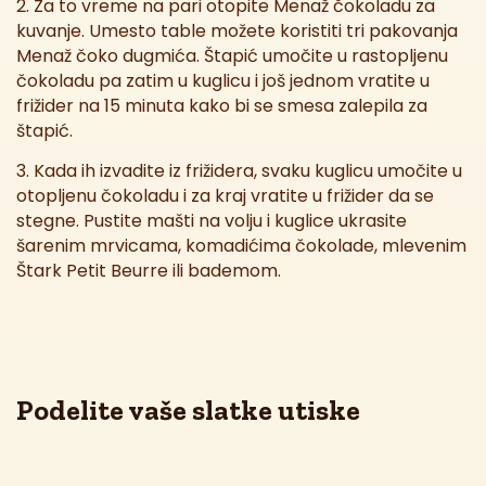
2. Za to vreme na pari otopite Menaž čokoladu za
kuvanje. Umesto table možete koristiti tri pakovanja
Menaž čoko dugmića. Štapić umočite u rastopljenu
čokoladu pa zatim u kuglicu i još jednom vratite u
frižider na 15 minuta kako bi se smesa zalepila za
štapić.
3. Kada ih izvadite iz frižidera, svaku kuglicu umočite u
otopljenu čokoladu i za kraj vratite u frižider da se
stegne. Pustite mašti na volju i kuglice ukrasite
šarenim mrvicama, komadićima čokolade, mlevenim
Štark Petit Beurre ili bademom.
Podelite vaše slatke utiske