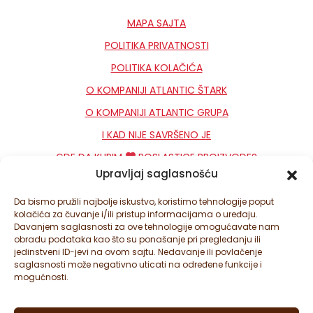
MAPA SAJTA
POLITIKA PRIVATNOSTI
POLITIKA KOLAČIĆA
O KOMPANIJI ATLANTIC ŠTARK
O KOMPANIJI ATLANTIC GRUPA
I KAD NIJE SAVRŠENO JE
GDE DA KUPIM
POSLASTICE PROIZVODE?
Upravljaj saglasnošću
KONTAKT
NEWSLETTER
Da bismo pružili najbolje iskustvo, koristimo tehnologije poput
kolačića za čuvanje i/ili pristup informacijama o uređaju.
PODEŠAVANJA KOLAČIĆA
Davanjem saglasnosti za ove tehnologije omogućavate nam
obradu podataka kao što su ponašanje pri pregledanju ili
jedinstveni ID-jevi na ovom sajtu. Nedavanje ili povlačenje
saglasnosti može negativno uticati na određene funkcije i
mogućnosti.