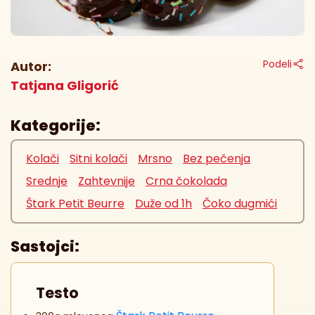
Podeli
Autor:
Tatjana Gligorić
Kategorije:
Kolači
Sitni kolači
Mrsno
Bez pečenja
Srednje
Zahtevnije
Crna čokolada
Štark Petit Beurre
Duže od 1h
Čoko dugmići
Sastojci:
Testo