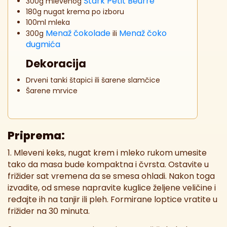
Štark Petit Beurre
300g mlevenog
180g nugat krema po izboru
100ml mleka
Menaž čokolade
Menaž čoko
300g
ili
dugmića
Dekoracija
Drveni tanki štapici ili šarene slamčice
Šarene mrvice
Priprema:
1. Mleveni keks, nugat krem i mleko rukom umesite
tako da masa bude kompaktna i čvrsta. Ostavite u
frižider sat vremena da se smesa ohladi. Nakon toga
izvadite, od smese napravite kuglice željene veličine i
ređajte ih na tanjir ili pleh. Formirane loptice vratite u
frižider na 30 minuta.