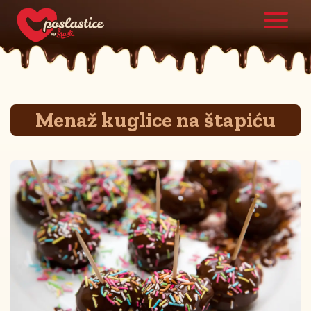
Menaž kuglice na štapiću