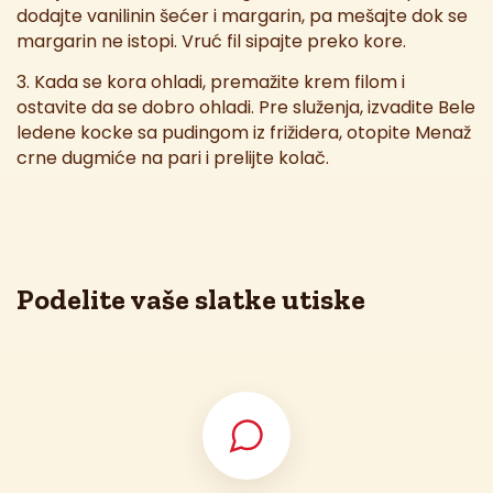
dodajte vanilinin šećer i margarin, pa mešajte dok se
margarin ne istopi. Vruć fil sipajte preko kore.
3. Kada se kora ohladi, premažite krem filom i
ostavite da se dobro ohladi. Pre služenja, izvadite Bele
ledene kocke sa pudingom iz frižidera, otopite Menaž
crne dugmiće na pari i prelijte kolač.
Podelite vaše slatke utiske