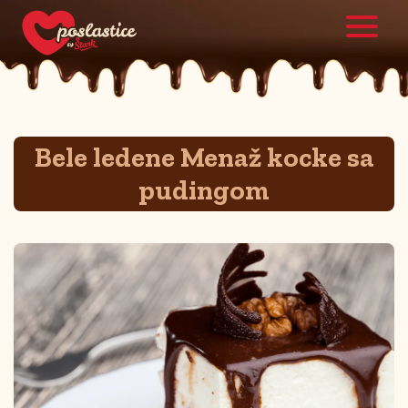
Bele ledene Menaž kocke sa
pudingom