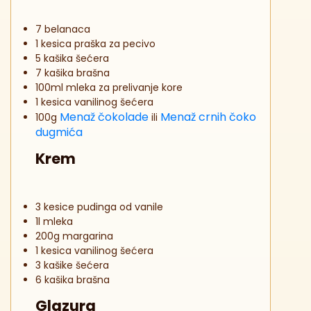
7 belanaca
1 kesica praška za pecivo
5 kašika šećera
7 kašika brašna
100ml mleka za prelivanje kore
1 kesica vanilinog šećera
Menaž čokolade
Menaž crnih čoko
100g
ili
dugmića
Krem
3 kesice pudinga od vanile
1l mleka
200g margarina
1 kesica vanilinog šećera
3 kašike šećera
6 kašika brašna
Glazura