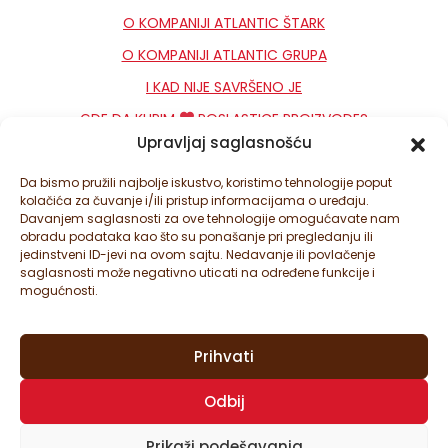
O KOMPANIJI ATLANTIC ŠTARK
O KOMPANIJI ATLANTIC GRUPA
I KAD NIJE SAVRŠENO JE
GDE DA KUPIM
POSLASTICE PROIZVODE?
Upravljaj saglasnošću
KONTAKT
NEWSLETTER
Da bismo pružili najbolje iskustvo, koristimo tehnologije poput
kolačića za čuvanje i/ili pristup informacijama o uređaju.
PODEŠAVANJA KOLAČIĆA
Davanjem saglasnosti za ove tehnologije omogućavate nam
obradu podataka kao što su ponašanje pri pregledanju ili
jedinstveni ID-jevi na ovom sajtu. Nedavanje ili povlačenje
saglasnosti može negativno uticati na određene funkcije i
mogućnosti.
Prihvati
© ATLANTIC ŠTARK D.O.O. SVA PRAVA ZADRŽANA. ATLANTIC
Odbij
ŠTARK JE DEO ATLANTIC GRUPE.
OVAJ SAJT JE ZAŠTIĆEN SA GOOGLE RECAPTCHA I
GOOGLE
Prikaži podešavanja