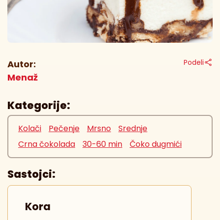
Podeli
Autor:
Menaž
Kategorije:
Kolači
Pečenje
Mrsno
Srednje
Crna čokolada
30-60 min
Čoko dugmići
Sastojci:
Kora