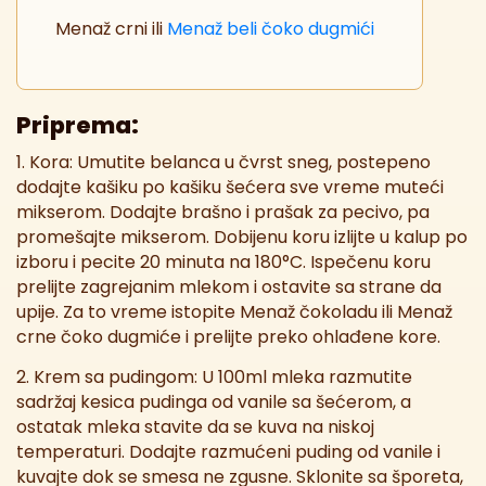
Menaž crni ili
Menaž beli čoko dugmići
Priprema:
1. Kora: Umutite belanca u čvrst sneg, postepeno
dodajte kašiku po kašiku šećera sve vreme muteći
mikserom. Dodajte brašno i prašak za pecivo, pa
promešajte mikserom. Dobijenu koru izlijte u kalup po
izboru i pecite 20 minuta na 180°C. Ispečenu koru
prelijte zagrejanim mlekom i ostavite sa strane da
upije. Za to vreme istopite Menaž čokoladu ili Menaž
crne čoko dugmiće i prelijte preko ohlađene kore.
2. Krem sa pudingom: U 100ml mleka razmutite
sadržaj kesica pudinga od vanile sa šećerom, a
ostatak mleka stavite da se kuva na niskoj
temperaturi. Dodajte razmućeni puding od vanile i
kuvajte dok se smesa ne zgusne. Sklonite sa šporeta,