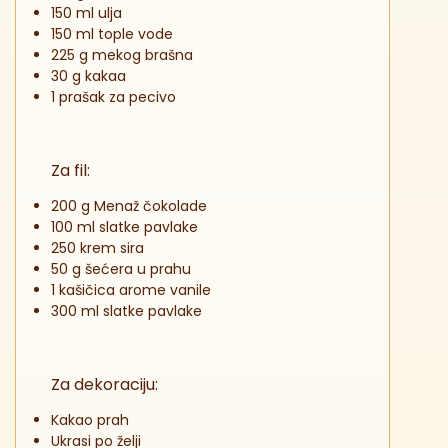
150 ml ulja
150 ml tople vode
225 g mekog brašna
30 g kakaa
1 prašak za pecivo
Za fil:
200 g Menaž čokolade
100 ml slatke pavlake
250 krem sira
50 g šećera u prahu
1 kašičica arome vanile
300 ml slatke pavlake
Za dekoraciju:
Kakao prah
Ukrasi po želji