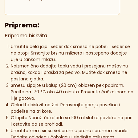
Priprema:
Priprema biskvita
Umutite cela jaja i šećer dok smesa ne pobeli i šećer se
ne otopi. Smanjite brzinu miksera i postepeno dodajte
ulje u tankom mlazu.
Naizmenično dodajte toplu vodu i prosejanu mešavinu
brašna, kakaa i praška za pecivo. Mutite dok smesa ne
postane glatka.
Smesu sipajte u kalup (20 cm) obložen pek papirom.
Pecite na 170 °C oko 40 minuta. Proverite čačkalicom da
li je gotovo.
Ohladite biskvit na žici. Poravnajte gornju površinu i
podelite na tri kore.
Otopite Nenaž čokoladu sa 100 ml slatke pavlake na pari
i ostavite da se prohladi.
Umutite krem sir sa šećerom u prahu i aromom vanile.
Dodajte ohlađenu čokoladu i sjedinite mikserom.