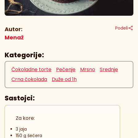
Podeli
Autor:
Menaž
Kategorije:
Čokoladne torte
Pečenje
Mrsno
Srednje
Crna čokolada
Duže od 1h
Sastojci:
Za kore:
3 jaja
150 g šećera