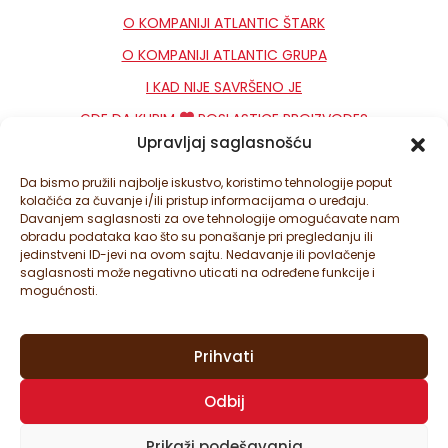
O KOMPANIJI ATLANTIC ŠTARK
O KOMPANIJI ATLANTIC GRUPA
I KAD NIJE SAVRŠENO JE
GDE DA KUPIM
POSLASTICE PROIZVODE?
Upravljaj saglasnošću
KONTAKT
NEWSLETTER
Da bismo pružili najbolje iskustvo, koristimo tehnologije poput
kolačića za čuvanje i/ili pristup informacijama o uređaju.
PODEŠAVANJA KOLAČIĆA
Davanjem saglasnosti za ove tehnologije omogućavate nam
obradu podataka kao što su ponašanje pri pregledanju ili
jedinstveni ID-jevi na ovom sajtu. Nedavanje ili povlačenje
saglasnosti može negativno uticati na određene funkcije i
mogućnosti.
Prihvati
© ATLANTIC ŠTARK D.O.O. SVA PRAVA ZADRŽANA. ATLANTIC
Odbij
ŠTARK JE DEO ATLANTIC GRUPE.
OVAJ SAJT JE ZAŠTIĆEN SA GOOGLE RECAPTCHA I
GOOGLE
Prikaži podešavanja