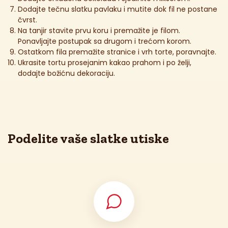
Dodajte tečnu slatku pavlaku i mutite dok fil ne postane
čvrst.
Na tanjir stavite prvu koru i premažite je filom.
Ponavljajte postupak sa drugom i trećom korom.
Ostatkom fila premažite stranice i vrh torte, poravnajte.
Ukrasite tortu prosejanim kakao prahom i po želji,
dodajte božićnu dekoraciju.
Podelite vaše slatke utiske