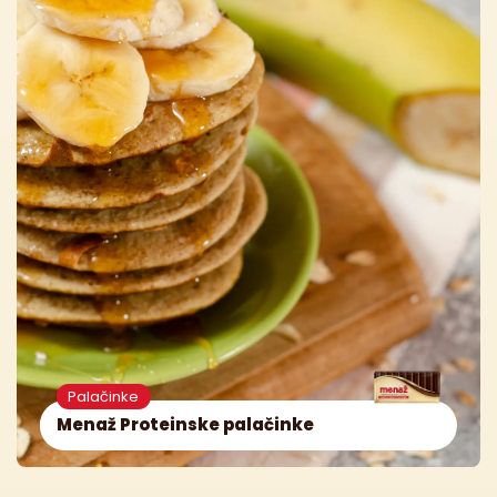
Palačinke
Menaž Proteinske palačinke