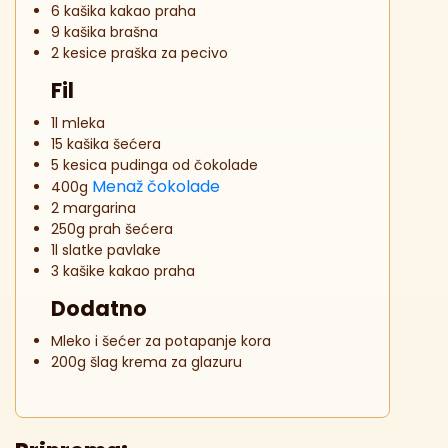
6 kašika kakao praha
9 kašika brašna
2 kesice praška za pecivo
Fil
1l mleka
15 kašika šećera
5 kesica pudinga od čokolade
Menaž čokolade
400g
2 margarina
250g prah šećera
1l slatke pavlake
3 kašike kakao praha
Dodatno
Mleko i šećer za potapanje kora
200g šlag krema za glazuru