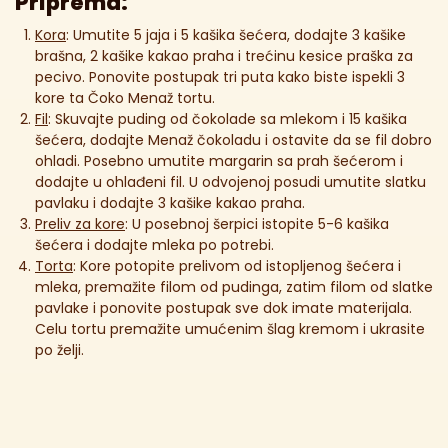
Priprema:
Kora
: Umutite 5 jaja i 5 kašika šećera, dodajte 3 kašike
brašna, 2 kašike kakao praha i trećinu kesice praška za
pecivo. Ponovite postupak tri puta kako biste ispekli 3
kore ta Čoko Menaž tortu.
Fil
: Skuvajte puding od čokolade sa mlekom i 15 kašika
šećera, dodajte Menaž čokoladu i ostavite da se fil dobro
ohladi. Posebno umutite margarin sa prah šećerom i
dodajte u ohlađeni fil. U odvojenoj posudi umutite slatku
pavlaku i dodajte 3 kašike kakao praha.
Preliv za kore
: U posebnoj šerpici istopite 5-6 kašika
šećera i dodajte mleka po potrebi.
Torta
: Kore potopite prelivom od istopljenog šećera i
mleka, premažite filom od pudinga, zatim filom od slatke
pavlake i ponovite postupak sve dok imate materijala.
Celu tortu premažite umućenim šlag kremom i ukrasite
po želji.