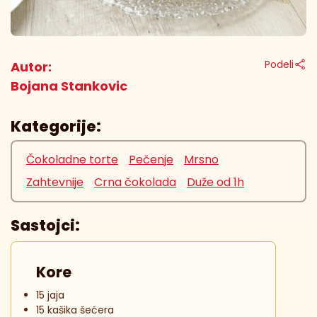
Podeli
Autor:
Bojana Stankovic
Kategorije:
Čokoladne torte
Pečenje
Mrsno
Zahtevnije
Crna čokolada
Duže od 1h
Sastojci:
Kore
15 jaja
15 kašika šećera