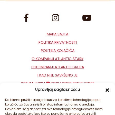
MAPA SAJTA
POLITIKA PRIVATNOSTI
POLITIKA KOLAČIĆA
O KOMPANIJI ATLANTIC ŠTARK
O KOMPANIJI ATLANTIC GRUPA
I KAD NIJE SAVRŠENO JE
GDE DA KUPIM
POSLASTICE PROIZVODE?
Upravljaj saglasnošću
KONTAKT
NEWSLETTER
Da bismo pružili najbolje iskustvo, koristimo tehnologije poput
kolačića za čuvanje i/ili pristup informacijama o uređaju.
PODEŠAVANJA KOLAČIĆA
Davanjem saglasnosti za ove tehnologije omogućavate nam
obradu podataka kao što su ponašanje pri pregledanju ili