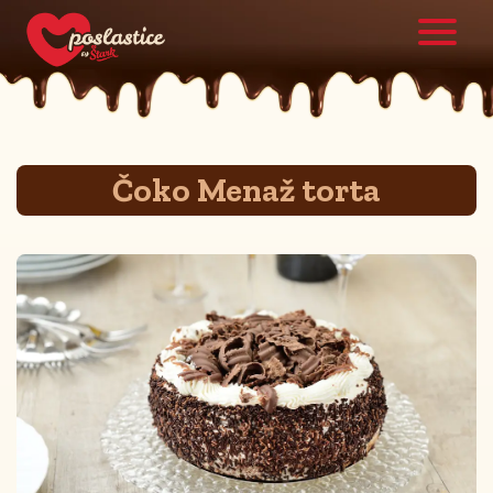
Čoko Menaž torta