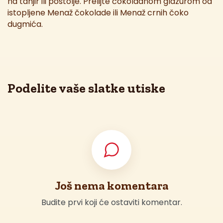
na tanjir ili postolje. Prelijte čokoladnom glazurom od
istopljene Menaž čokolade ili Menaž crnih čoko
dugmića.
Podelite vaše slatke utiske
Još nema komentara
Budite prvi koji će ostaviti komentar.