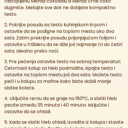
rastopljenu Menaž čokoladu ili Menaž crne čoko
dugmiće. Mešajte sve dok ne dobijete kompaktno
testo.
2. Pokrijte posudu sa testo kuhinjskom krpom i
ostavite da se podigne na toplom mestu oko dva
sata. Zatim prekrijte posudu prijanjajućom folijom i
ostavite u frižideru da se diže još najmanje tri do četiri
sata. Idealno preko noći.
3. Pre pečenja ostavite testo na sobnoj temperaturi.
Četvrtasti kalup za hleb podmažite, sipajte testo i
ostavite na toplom mestu još dva sata. Možete testo
peći i u kalupu za mafine kako biste dobili manje
slatke kolače.
4. Uključite rernu da se greje na 180°C, a slatki hleb
pecite između 35 minuta i 40 minuta. Isključite i
ostavite da se ohladi.
5. Kada se slatki hleb ohladi, izvadite iz kalupa i stavite