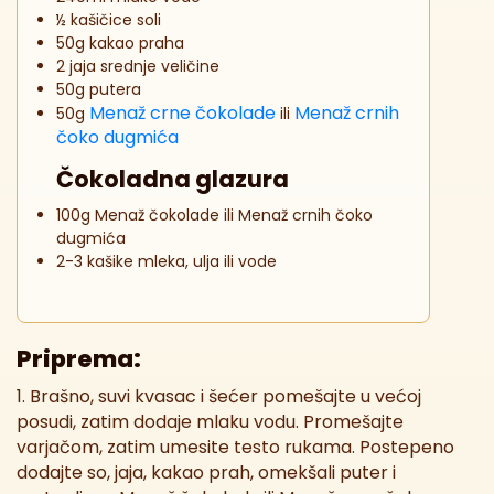
½ kašičice soli
50g kakao praha
2 jaja srednje veličine
50g putera
Menaž crne čokolade
Menaž crnih
50g
ili
čoko dugmića
Čokoladna glazura
100g Menaž čokolade ili Menaž crnih čoko
dugmića
2-3 kašike mleka, ulja ili vode
Priprema:
1. Brašno, suvi kvasac i šećer pomešajte u većoj
posudi, zatim dodaje mlaku vodu. Promešajte
varjačom, zatim umesite testo rukama. Postepeno
dodajte so, jaja, kakao prah, omekšali puter i