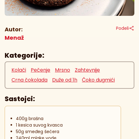
Podeli
Autor:
Menaž
Kategorije:
Kolači
Pečenje
Mrsno
Zahtevnije
Crna čokolada
Duže od 1h
Čoko dugmići
Sastojci:
400g brašna
1 kesica suvog kvasca
50g smeđeg šećera
240ml mlake vode