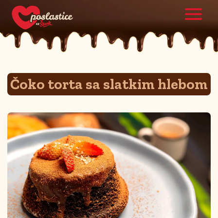
Čoko torta sa slatkim hlebom