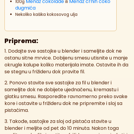
Menaž čokolade
Menaž crnih čoko
100g
ili
dugmića
Nekoliko kašika kokosovog ulja
Priprema:
1. Dodajte sve sastojke u blender i sameljite dok ne
ostanu sitne mrvice. Dobijenu smesu utisnite u manje
okrugle kalupe koliko materijala imate. Ostavite ih da
se stegnu u frižideru dok pravite fil.
2. Ponovo stavite sve sastojke za fil u blender i
sameljite dok ne dobijete ujednačenu, kremastu i
glatku smesu. Rasporedite ravnomerno preko svake
kore i ostavite u frižideru dok ne pripremite i sloj sa
pistaćima.
3. Takođe, sastojke za sloj od pistaća stavite u
blender i meljite od pet do 10 minuta. Nakon toga