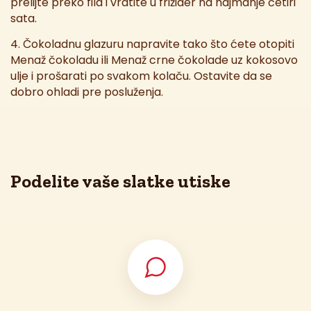
prelijte preko fila i vratite u frižider na najmanje četiri
sata.
4. Čokoladnu glazuru napravite tako što ćete otopiti
Menaž čokoladu ili Menaž crne čokolade uz kokosovo
ulje i prošarati po svakom kolaču. Ostavite da se
dobro ohladi pre posluženja.
Podelite vaše slatke utiske