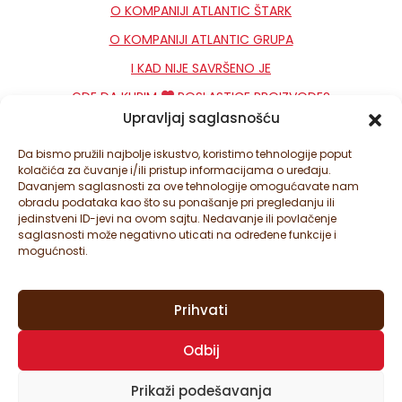
O KOMPANIJI ATLANTIC ŠTARK
O KOMPANIJI ATLANTIC GRUPA
I KAD NIJE SAVRŠENO JE
GDE DA KUPIM
POSLASTICE PROIZVODE?
Upravljaj saglasnošću
KONTAKT
NEWSLETTER
Da bismo pružili najbolje iskustvo, koristimo tehnologije poput
kolačića za čuvanje i/ili pristup informacijama o uređaju.
PODEŠAVANJA KOLAČIĆA
Davanjem saglasnosti za ove tehnologije omogućavate nam
obradu podataka kao što su ponašanje pri pregledanju ili
jedinstveni ID-jevi na ovom sajtu. Nedavanje ili povlačenje
saglasnosti može negativno uticati na određene funkcije i
mogućnosti.
Prihvati
© ATLANTIC ŠTARK D.O.O. SVA PRAVA ZADRŽANA. ATLANTIC
Odbij
ŠTARK JE DEO ATLANTIC GRUPE.
OVAJ SAJT JE ZAŠTIĆEN SA GOOGLE RECAPTCHA I
GOOGLE
Prikaži podešavanja