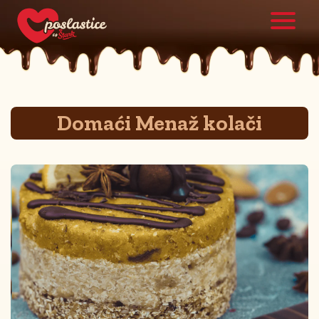
Domaći Menaž kolači