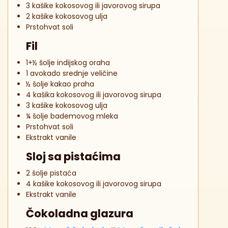
3 kašike kokosovog ili javorovog sirupa
2 kašike kokosovog ulja
Prstohvat soli
Fil
1+½ šolje indijskog oraha
1 avokado srednje veličine
½ šolje kakao praha
4 kašika kokosovog ili javorovog sirupa
3 kašike kokosovog ulja
¼ šolje bademovog mleka
Prstohvat soli
Ekstrakt vanile
Sloj sa pistaćima
2 šolje pistaća
4 kašike kokosovog ili javorovog sirupa
Ekstrakt vanile
Čokoladna glazura