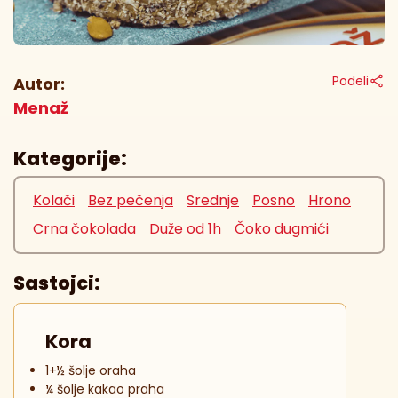
Podeli
Autor:
Menaž
Kategorije:
Kolači
Bez pečenja
Srednje
Posno
Hrono
Crna čokolada
Duže od 1h
Čoko dugmići
Sastojci:
Kora
1+½ šolje oraha
¼ šolje kakao praha