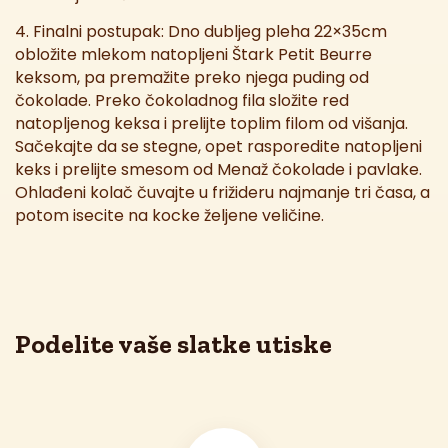
4. Finalni postupak: Dno dubljeg pleha 22×35cm
obložite mlekom natopljeni Štark Petit Beurre
keksom, pa premažite preko njega puding od
čokolade. Preko čokoladnog fila složite red
natopljenog keksa i prelijte toplim filom od višanja.
Sačekajte da se stegne, opet rasporedite natopljeni
keks i prelijte smesom od Menaž čokolade i pavlake.
Ohlađeni kolač čuvajte u frižideru najmanje tri časa, a
potom isecite na kocke željene veličine.
Podelite vaše slatke utiske