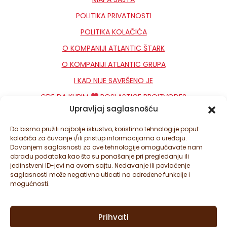
POLITIKA PRIVATNOSTI
POLITIKA KOLAČIĆA
O KOMPANIJI ATLANTIC ŠTARK
O KOMPANIJI ATLANTIC GRUPA
I KAD NIJE SAVRŠENO JE
GDE DA KUPIM
POSLASTICE PROIZVODE?
Upravljaj saglasnošću
KONTAKT
NEWSLETTER
Da bismo pružili najbolje iskustvo, koristimo tehnologije poput
kolačića za čuvanje i/ili pristup informacijama o uređaju.
PODEŠAVANJA KOLAČIĆA
Davanjem saglasnosti za ove tehnologije omogućavate nam
obradu podataka kao što su ponašanje pri pregledanju ili
jedinstveni ID-jevi na ovom sajtu. Nedavanje ili povlačenje
saglasnosti može negativno uticati na određene funkcije i
mogućnosti.
Prihvati