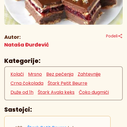
Podeli
Autor:
Nataša Đurđević
Kategorije:
Kolači
Mrsno
Bez pečenja
Zahtevnije
Crna čokolada
Štark Petit Beurre
Duže od 1h
Štark Avala keks
Čoko dugmići
Sastojci: