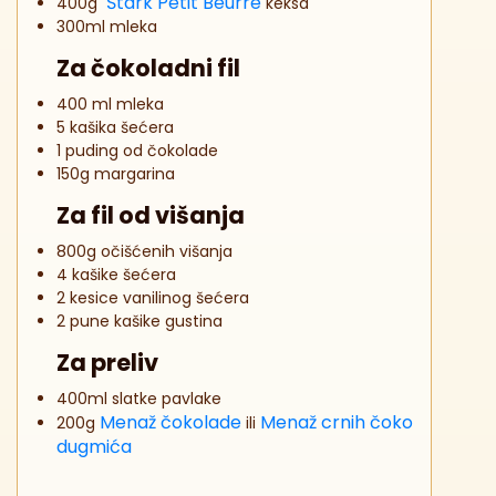
Štark Petit Beurre
400g
keksa
300ml mleka
Za čokoladni fil
400 ml mleka
5 kašika šećera
1 puding od čokolade
150g margarina
Za fil od višanja
800g očišćenih višanja
4 kašike šećera
2 kesice vanilinog šećera
2 pune kašike gustina
Za preliv
400ml slatke pavlake
Menaž čokolade
Menaž crnih čoko
200g
ili
dugmića