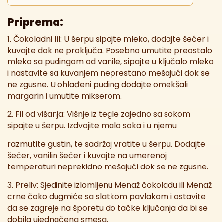
Priprema:
1. Čokoladni fil: U šerpu sipajte mleko, dodajte šećer i
kuvajte dok ne proključa. Posebno umutite preostalo
mleko sa pudingom od vanile, sipajte u ključalo mleko
i nastavite sa kuvanjem neprestano mešajući dok se
ne zgusne. U ohlađeni puding dodajte omekšali
margarin i umutite mikserom.
2. Fil od višanja: Višnje iz tegle zajedno sa sokom
sipajte u šerpu. Izdvojite malo soka i u njemu
razmutite gustin, te sadržaj vratite u šerpu. Dodajte
šećer, vanilin šećer i kuvajte na umerenoj
temperaturi neprekidno mešajući dok se ne zgusne.
3. Preliv: Sjedinite izlomljenu Menaž čokoladu ili Menaž
crne čoko dugmiće sa slatkom pavlakom i ostavite
da se zagreje na šporetu do tačke ključanja da bi se
dobila ujednačena smesa.