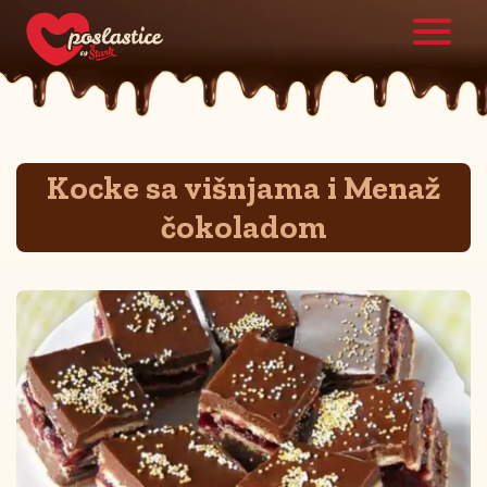
Kocke sa višnjama i Menaž
čokoladom