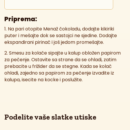
Priprema:
1. Na pari otopite Menaž čokoladu, dodajte kikiriki
puter i mešajte dok se sastojci ne sjedine. Dodajte
ekspandirani pirinač i još jedom promešajte.
2. Smesu za kolače sipajte u kalup obložen papirom
za pečenje. Ostavite sa strane da se ohladi, zatim
prebacite u frižider da se stegne. Kada se kolač
ohladi, zajedno sa papirom za pečenje izvadite iz
kalupa, isecite na kocke i poslužite.
Podelite vaše slatke utiske