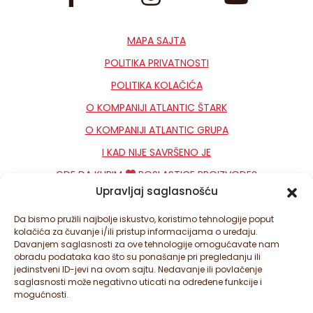
MAPA SAJTA
POLITIKA PRIVATNOSTI
POLITIKA KOLAČIĆA
O KOMPANIJI ATLANTIC ŠTARK
O KOMPANIJI ATLANTIC GRUPA
I KAD NIJE SAVRŠENO JE
GDE DA KUPIM
POSLASTICE PROIZVODE?
Upravljaj saglasnošću
KONTAKT
NEWSLETTER
Da bismo pružili najbolje iskustvo, koristimo tehnologije poput
kolačića za čuvanje i/ili pristup informacijama o uređaju.
PODEŠAVANJA KOLAČIĆA
Davanjem saglasnosti za ove tehnologije omogućavate nam
obradu podataka kao što su ponašanje pri pregledanju ili
jedinstveni ID-jevi na ovom sajtu. Nedavanje ili povlačenje
saglasnosti može negativno uticati na određene funkcije i
mogućnosti.