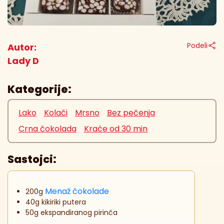
Podeli
Autor:
Lady D
Kategorije:
Lako
Kolači
Mrsno
Bez pečenja
Crna čokolada
Kraće od 30 min
Sastojci:
Menaž čokolade
200g
40g kikiriki putera
50g ekspandiranog pirinča