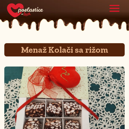
Menaž Kolači sa rižom