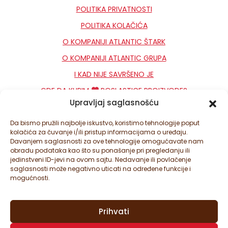
POLITIKA PRIVATNOSTI
POLITIKA KOLAČIĆA
O KOMPANIJI ATLANTIC ŠTARK
O KOMPANIJI ATLANTIC GRUPA
I KAD NIJE SAVRŠENO JE
GDE DA KUPIM
POSLASTICE PROIZVODE?
Upravljaj saglasnošću
KONTAKT
NEWSLETTER
Da bismo pružili najbolje iskustvo, koristimo tehnologije poput
kolačića za čuvanje i/ili pristup informacijama o uređaju.
PODEŠAVANJA KOLAČIĆA
Davanjem saglasnosti za ove tehnologije omogućavate nam
obradu podataka kao što su ponašanje pri pregledanju ili
jedinstveni ID-jevi na ovom sajtu. Nedavanje ili povlačenje
saglasnosti može negativno uticati na određene funkcije i
mogućnosti.
Prihvati
© ATLANTIC ŠTARK D.O.O. SVA PRAVA ZADRŽANA. ATLANTIC