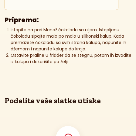
Priprema:
Istopite na pari Menaž čokoladu sa uljem. Istopljenu
čokoladu sipajte malo po malo u silikonski kalup. Kada
premažete čokoladu sa svih strana kalupa, napunite ih
džemom i napunite kalupe do kraja.
Ostavite praline u frižider da se stegnu, potom ih izvadite
iz kalupa i dekorišite po želji.
Podelite vaše slatke utiske