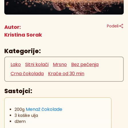
Podeli
Autor:
Kristina Sorak
Kategorije:
Lako
Sitni kolači
Mrsno
Bez pečenja
Crna čokolada
Kraće od 30 min
Sastojci:
Menaž čokolade
200g
3 kašike ulja
džem