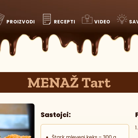
RECEPTI
VIDEO
SA
PROIZVODI
MENAŽ Tart
Sastojci:
1
Štark mleveni keks – 300 g