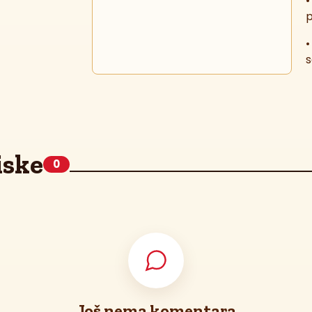
•
p
•
s
•
p
4
iske
•
0
n
•
s
U
t
Još nema komentara