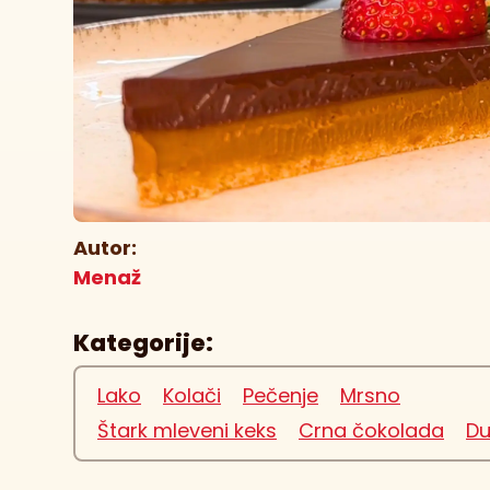
Autor:
Menaž
Kategorije:
Lako
Kolači
Pečenje
Mrsno
Štark mleveni keks
Crna čokolada
Du