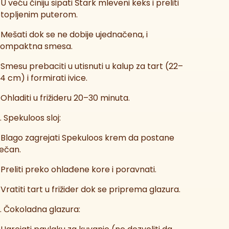
 U veću činiju sipati Štark mleveni keks i preliti
topljenim puterom.
 Mešati dok se ne dobije ujednačena, i
kompaktna smesa.
 Smesu prebaciti u utisnuti u kalup za tart (22–
4 cm) i formirati ivice.
 Ohladiti u frižideru 20–30 minuta.
. Spekuloos sloj:
 Blago zagrejati Spekuloos krem da postane
ečan.
 Preliti preko ohlađene kore i poravnati.
 Vratiti tart u frižider dok se priprema glazura.
. Čokoladna glazura: