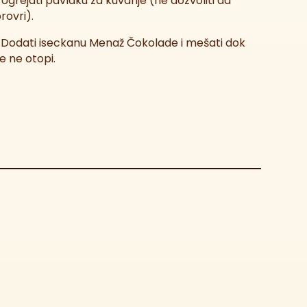
 Ugrejati pavlaku za kuvanje (ne dozvoliti da
rovri).
 Dodati iseckanu Menaž Čokolade i mešati dok
e ne otopi.
 Ostaviti da se prohladi 5–10 minuta, zatim
reliti preko Spekuloos sloja.
. Hlađenje i serviranje:
 Tart hladiti 2–3 sata u frižideru, dok se glazura
e stegne.
 Izvaditi iz kalupa i po želji ukrasiti čokoladnim
trugotinama ili mlevenim keksom.
živajte u bogatom i kremastom ukusu ovog
aarta!