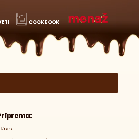
VETI
COOKBOOK
Priprema:
. Kora: