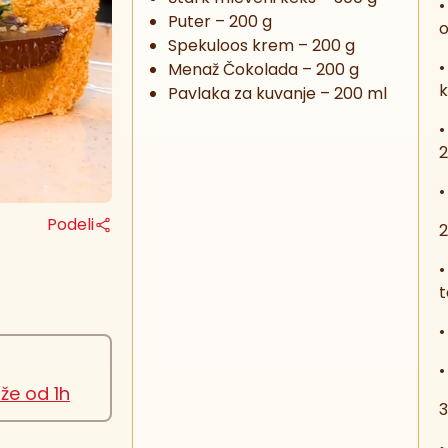
•
Puter – 200 g
o
Spekuloos krem – 200 g
•
Menaž Čokolada – 200 g
Pavlaka za kuvanje – 200 ml
•
2
•
Podeli
2
•
t
•
•
že od 1h
3