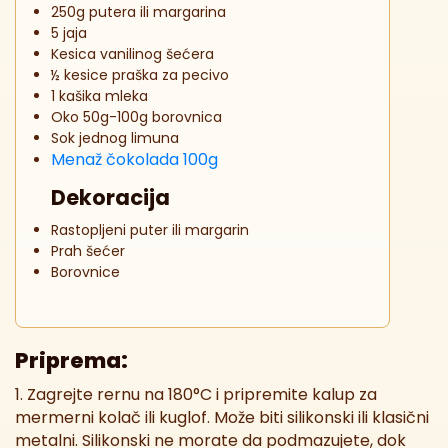
250g putera ili margarina
5 jaja
Kesica vanilinog šećera
½ kesice praška za pecivo
1 kašika mleka
Oko 50g-100g borovnica
Sok jednog limuna
Menaž čokolada 100g
Dekoracija
Rastopljeni puter ili margarin
Prah šećer
Borovnice
Priprema:
1. Zagrejte rernu na 180°C i pripremite kalup za
mermerni kolač ili kuglof. Može biti silikonski ili klasični
metalni. Silikonski ne morate da podmazujete, dok