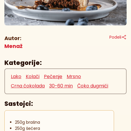
Podeli
Autor:
Menaž
Kategorije:
Lako
Kolači
Pečenje
Mrsno
Crna čokolada
30-60 min
Čoko dugmići
Sastojci:
250g brašna
250g šećera