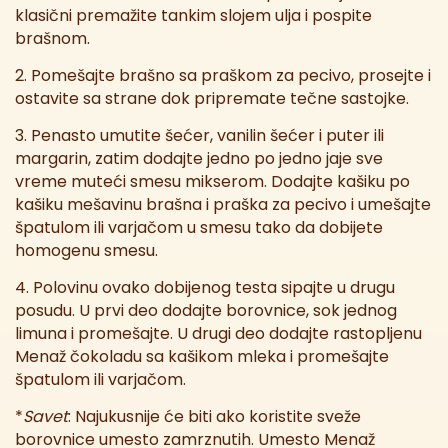
klasični premažite tankim slojem ulja i pospite
brašnom.
2. Pomešajte brašno sa praškom za pecivo, prosejte i
ostavite sa strane dok pripremate tečne sastojke.
3. Penasto umutite šećer, vanilin šećer i puter ili
margarin, zatim dodajte jedno po jedno jaje sve
vreme muteći smesu mikserom. Dodajte kašiku po
kašiku mešavinu brašna i praška za pecivo i umešajte
špatulom ili varjačom u smesu tako da dobijete
homogenu smesu.
4. Polovinu ovako dobijenog testa sipajte u drugu
posudu. U prvi deo dodajte borovnice, sok jednog
limuna i promešajte. U drugi deo dodajte rastopljenu
Menaž čokoladu sa kašikom mleka i promešajte
špatulom ili varjačom.
*
Savet
: Najukusnije će biti ako koristite sveže
borovnice umesto zamrznutih. Umesto Menaž