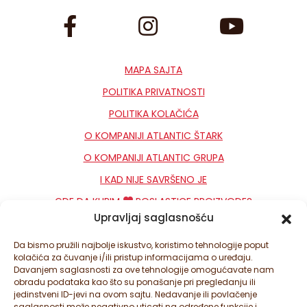
MAPA SAJTA
POLITIKA PRIVATNOSTI
POLITIKA KOLAČIĆA
O KOMPANIJI ATLANTIC ŠTARK
O KOMPANIJI ATLANTIC GRUPA
I KAD NIJE SAVRŠENO JE
GDE DA KUPIM
POSLASTICE PROIZVODE?
Upravljaj saglasnošću
KONTAKT
NEWSLETTER
Da bismo pružili najbolje iskustvo, koristimo tehnologije poput
kolačića za čuvanje i/ili pristup informacijama o uređaju.
PODEŠAVANJA KOLAČIĆA
Davanjem saglasnosti za ove tehnologije omogućavate nam
obradu podataka kao što su ponašanje pri pregledanju ili
jedinstveni ID-jevi na ovom sajtu. Nedavanje ili povlačenje
saglasnosti može negativno uticati na određene funkcije i