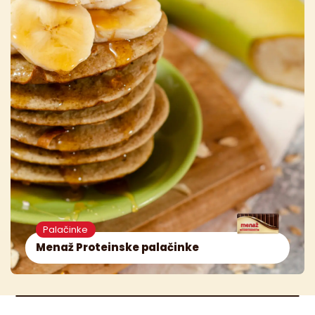
Palačinke
Menaž Proteinske palačinke