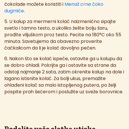
čokolade možete koristiti i
Menaž crne čoko
dugmiće
.
5. U kalup za mermerni kolač naizmenično sipajte
svetlo i tamno testo, a ukoliko želite bolju šaru,
prođite viljuškom proz testo. Pecite na 180°C oko 55
minuta. Savetujemo da obavezno proverite
čačkalicom da li je kolač dovoljno pečen.
6. Nakon što se kolač ispeče, ostavite ga u kalupu da
se dobro ohladi. Pokrijte ga i ostavite sa strane da
odstoji najmanje 2 sata, zatim okrenite kalup na dole i
lagano istisnite kolač. Za bolji ukus, premažite
ohlađeni kolač sa malo istopljenog putera, po želji
pospite prah šećerom i poslužite uz sveže borovnice.
Podelite vaše slatke utiske