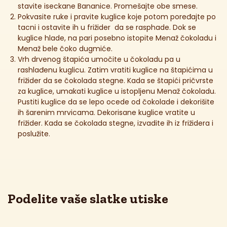
stavite iseckane Bananice. Promešajte obe smese.
Pokvasite ruke i pravite kuglice koje potom poređajte po
tacni i ostavite ih u frižider da se rasphade. Dok se
kuglice hlade, na pari posebno istopite Menaž čokoladu i
Menaž bele čoko dugmiće.
Vrh drvenog štapića umočite u čokoladu pa u
rashlađenu kuglicu. Zatim vratiti kuglice na štapićima u
frižider da se čokolada stegne. Kada se štapići pričvrste
za kuglice, umakati kuglice u istopljenu Menaž čokoladu.
Pustiti kuglice da se lepo ocede od čokolade i dekorišite
ih šarenim mrvicama. Dekorisane kuglice vratite u
frižider. Kada se čokolada stegne, izvadite ih iz frižidera i
poslužite.
Podelite vaše slatke utiske