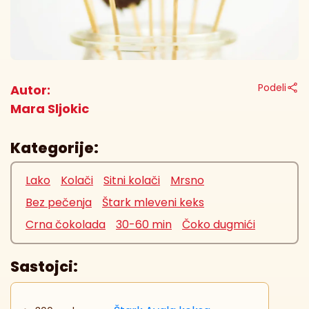
Podeli
Autor:
Mara Sljokic
Kategorije:
Lako
Kolači
Sitni kolači
Mrsno
Bez pečenja
Štark mleveni keks
Crna čokolada
30-60 min
Čoko dugmići
Sastojci: