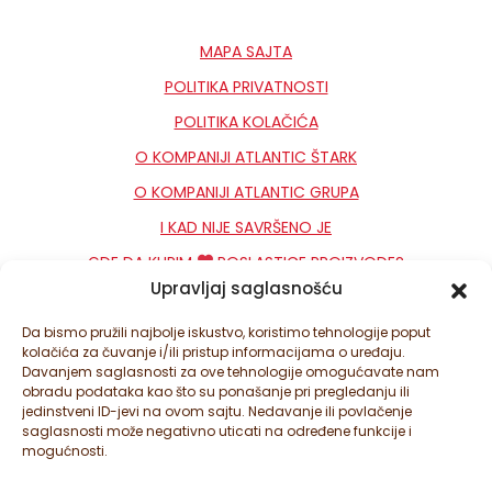
MAPA SAJTA
POLITIKA PRIVATNOSTI
POLITIKA KOLAČIĆA
O KOMPANIJI ATLANTIC ŠTARK
O KOMPANIJI ATLANTIC GRUPA
I KAD NIJE SAVRŠENO JE
GDE DA KUPIM
POSLASTICE PROIZVODE?
Upravljaj saglasnošću
KONTAKT
NEWSLETTER
Da bismo pružili najbolje iskustvo, koristimo tehnologije poput
kolačića za čuvanje i/ili pristup informacijama o uređaju.
PODEŠAVANJA KOLAČIĆA
Davanjem saglasnosti za ove tehnologije omogućavate nam
obradu podataka kao što su ponašanje pri pregledanju ili
jedinstveni ID-jevi na ovom sajtu. Nedavanje ili povlačenje
saglasnosti može negativno uticati na određene funkcije i
mogućnosti.