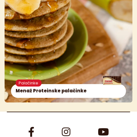
Palačinke
Menaž Proteinske palačinke