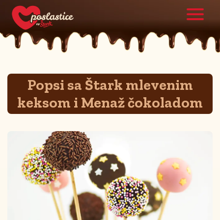
Popsi sa Štark mlevenim
keksom i Menaž čokoladom