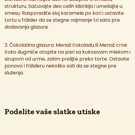
strukturu. Sačuvajte deo celih kikirikija i umešajte u
smesu. Rasporedite sloj karamele po kori i ostavite
tortu u frižider da se stegne najmanje tri sata pre
dodavanja glazure.
3. Čokoladna glazura: Menaž čokoladu ili Menaž crne
čoko dugmiće otopite na pari sa kokosovim mlekom i
sirupom od urme, zatim prelijte preko torte. Ostavite
ponovo i frižideru nekoliko sati da se stegne pre
služenja.
Podelite vaše slatke utiske