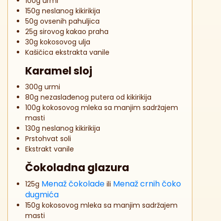
100g urmi
150g neslanog kikirikija
50g ovsenih pahuljica
25g sirovog kakao praha
30g kokosovog ulja
Kašičica ekstrakta vanile
Karamel sloj
300g urmi
80g nezaslađenog putera od kikirikija
100g kokosovog mleka sa manjim sadržajem
masti
130g neslanog kikirikija
Prstohvat soli
Ekstrakt vanile
Čokoladna glazura
Menaž čokolade
Menaž crnih čoko
125g
ili
dugmića
150g kokosovog mleka sa manjim sadržajem
masti