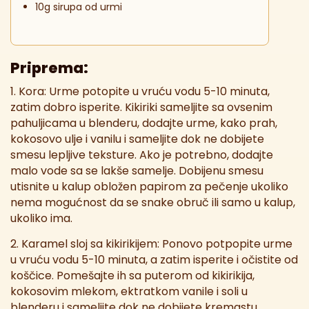
10g sirupa od urmi
Priprema:
1. Kora: Urme potopite u vruću vodu 5-10 minuta,
zatim dobro isperite. Kikiriki sameljite sa ovsenim
pahuljicama u blenderu, dodajte urme, kako prah,
kokosovo ulje i vanilu i sameljite dok ne dobijete
smesu lepljive teksture. Ako je potrebno, dodajte
malo vode sa se lakše samelje. Dobijenu smesu
utisnite u kalup obložen papirom za pečenje ukoliko
nema mogućnost da se snake obruč ili samo u kalup,
ukoliko ima.
2. Karamel sloj sa kikirikijem: Ponovo potpopite urme
u vruću vodu 5-10 minuta, a zatim isperite i očistite od
koščice. Pomešajte ih sa puterom od kikirikija,
kokosovim mlekom, ektratkom vanile i soli u
blenderu i sameljite dok ne dobijete kremastu