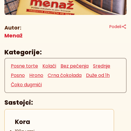
Podeli
Autor:
Menaž
Kategorije:
Posne torte
Kolači
Bez pečenja
Srednje
Posno
Hrono
Crna čokolada
Duže od 1h
Čoko dugmići
Sastojci:
Kora