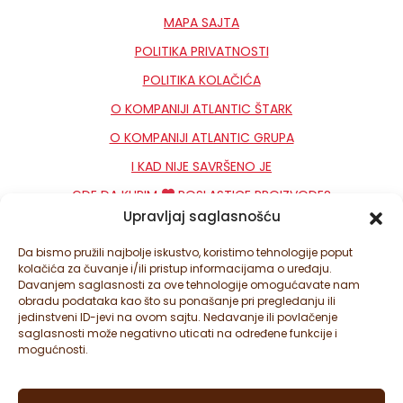
MAPA SAJTA
POLITIKA PRIVATNOSTI
POLITIKA KOLAČIĆA
O KOMPANIJI ATLANTIC ŠTARK
O KOMPANIJI ATLANTIC GRUPA
I KAD NIJE SAVRŠENO JE
GDE DA KUPIM
POSLASTICE PROIZVODE?
Upravljaj saglasnošću
KONTAKT
NEWSLETTER
Da bismo pružili najbolje iskustvo, koristimo tehnologije poput
kolačića za čuvanje i/ili pristup informacijama o uređaju.
PODEŠAVANJA KOLAČIĆA
Davanjem saglasnosti za ove tehnologije omogućavate nam
obradu podataka kao što su ponašanje pri pregledanju ili
jedinstveni ID-jevi na ovom sajtu. Nedavanje ili povlačenje
saglasnosti može negativno uticati na određene funkcije i
mogućnosti.