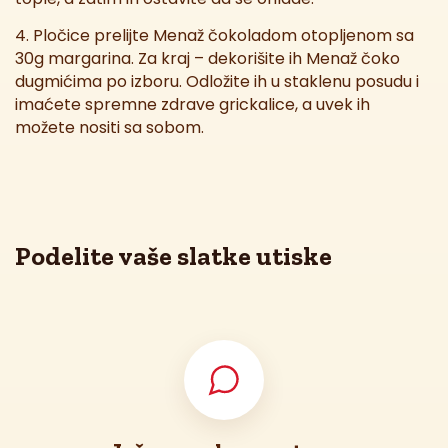
4. Pločice prelijte Menaž čokoladom otopljenom sa
30g margarina. Za kraj – dekorišite ih Menaž čoko
dugmićima po izboru. Odložite ih u staklenu posudu i
imaćete spremne zdrave grickalice, a uvek ih
možete nositi sa sobom.
Podelite vaše slatke utiske