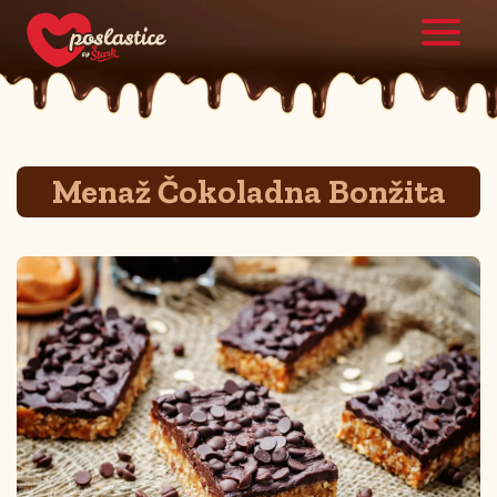
Menaž Čokoladna Bonžita