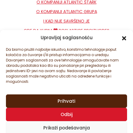
O KOMPANIJI ATLANTIC ŠTARK
O KOMPANIJI ATLANTIC GRUPA
I KAD NIJE SAVRŠENO JE
GDE DA KUPIM
POSLASTICE PROIZVODE?
Upravljaj saglasnošću
KONTAKT
NEWSLETTER
Da bismo pružili najbolje iskustvo, koristimo tehnologije poput
kolačića za čuvanje i/ili pristup informacijama o uređaju.
PODEŠAVANJA KOLAČIĆA
Davanjem saglasnosti za ove tehnologije omogućavate nam
obradu podataka kao što su ponašanje pri pregledanju ili
jedinstveni ID-jevi na ovom sajtu. Nedavanje ili povlačenje
saglasnosti može negativno uticati na određene funkcije i
mogućnosti.
Prihvati
© ATLANTIC ŠTARK D.O.O. SVA PRAVA ZADRŽANA. ATLANTIC
Odbij
ŠTARK JE DEO ATLANTIC GRUPE.
OVAJ SAJT JE ZAŠTIĆEN SA GOOGLE RECAPTCHA I
GOOGLE
Prikaži podešavanja