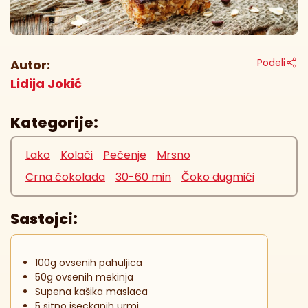
Podeli
Autor:
Lidija Jokić
Kategorije:
Lako
Kolači
Pečenje
Mrsno
Crna čokolada
30-60 min
Čoko dugmići
Sastojci:
100g ovsenih pahuljica
50g ovsenih mekinja
Supena kašika maslaca
5 sitno iseckanih urmi