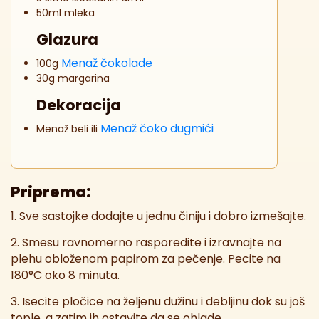
50ml mleka
Glazura
Menaž čokolade
100g
30g margarina
Dekoracija
Menaž čoko dugmići
Menaž beli ili
Priprema:
1. Sve sastojke dodajte u jednu činiju i dobro izmešajte.
2. Smesu ravnomerno rasporedite i izravnajte na
plehu obloženom papirom za pečenje. Pecite na
180°C oko 8 minuta.
3. Isecite pločice na željenu dužinu i debljinu dok su još
tople, a zatim ih ostavite da se ohlade.