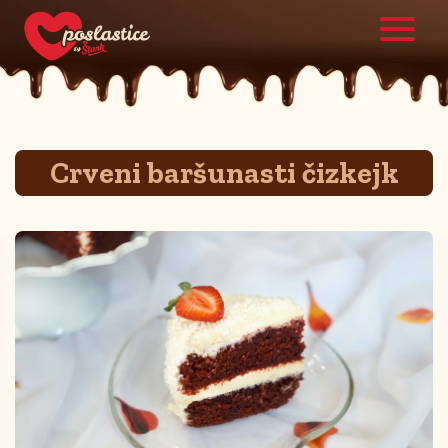
Crveni baršunasti čizkejk