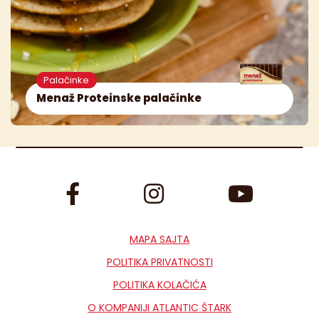
Palačinke
Menaž Proteinske palačinke
MAPA SAJTA
POLITIKA PRIVATNOSTI
POLITIKA KOLAČIĆA
O KOMPANIJI ATLANTIC ŠTARK