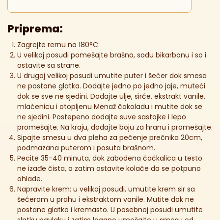
Priprema:
Zagrejte rernu na 180°C.
U velikoj posudi pomešajte brašno, sodu bikarbonu i so i
ostavite sa strane.
U drugoj velikoj posudi umutite puter i šećer dok smesa
ne postane glatka. Dodajte jedno po jedno jaje, muteći
dok se sve ne sjedini. Dodajte ulje, sirće, ekstrakt vanile,
mlaćenicu i otopljenu Menaž čokoladu i mutite dok se
ne sjedini. Postepeno dodajte suve sastojke i lepo
promešajte. Na kraju, dodajte boju za hranu i promešajte.
Sipajte smesu u dva pleha za pečenje prečnika 20cm,
podmazana puterom i posuta brašnom.
Pecite 35-40 minuta, dok zabodena čačkalica u testo
ne izađe čista, a zatim ostavite kolače da se potpuno
ohlade.
Napravite krem: u velikoj posudi, umutite krem sir sa
šećerom u prahu i ekstraktom vanile. Mutite dok ne
postane glatko i kremasto. U posebnoj posudi umutite
slatku pavlaku i zatim lagano umešajte u smesu od