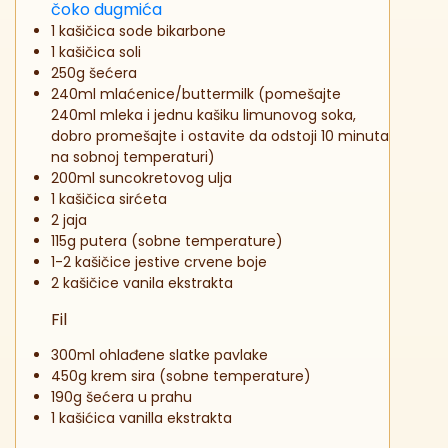
čoko dugmića
1 kašičica sode bikarbone
1 kašičica soli
250g šećera
240ml mlaćenice/buttermilk (pomešajte
240ml mleka i jednu kašiku limunovog soka,
dobro promešajte i ostavite da odstoji 10 minuta
na sobnoj temperaturi)
200ml suncokretovog ulja
1 kašičica sirćeta
2 jaja
115g putera (sobne temperature)
1-2 kašičice jestive crvene boje
2 kašičice vanila ekstrakta
Fil
300ml ohlađene slatke pavlake
450g krem sira (sobne temperature)
190g šećera u prahu
1 kašićica vanilla ekstrakta