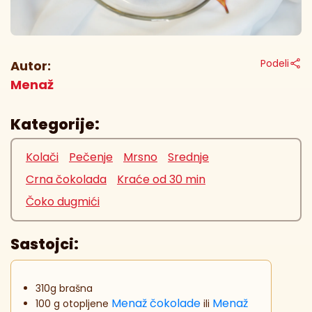
Podeli
Autor:
Menaž
Kategorije:
Kolači
Pečenje
Mrsno
Srednje
Crna čokolada
Kraće od 30 min
Čoko dugmići
Sastojci:
310g brašna
Menaž čokolade
Menaž
100 g otopljene
ili