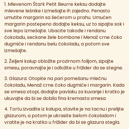
1. Mlevenom Štark Petit Beurre keksu dodajte
mlevene lešnike i izmešajte ih zajedno. Penasto
umutite margarin sa šećerom u prahu. Umućen
margarin postepeno dodajte keksu, uz to sipajte sok i
sve lepo izmešajte. Ubacite takođe i rendanu
čokoladu, seckane žele bombone i Menaž crne čoko
dugmiće i rendanu belu čokoladu, a potom sve
izmešajte.
2. Željeni kalup obložite prozirnom folijom, sipajte
smesu, poravnajte je i odložite u frižider da se stegne.
3. Glazura: Otopite na pari pomešanu mlečnu
čokoladu, Menaž crne čoko dugmiće i margarin. Kada
se smesa otopi, dodajte pavlaku za kuvanje i kratko je
ukuvajte da bi se dobila fina kremasta smesa.
4. Tortu izvadite iz kalupa, stavite je na tacnu i prelijte
glazurom, a potom je ukrasite belom čokoladom i
vratite je na kratko u frižider da bi se glazura stegla.