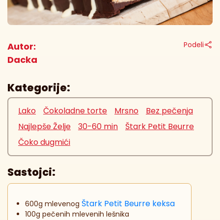
Podeli
Autor:
Dacka
Kategorije:
Lako
Čokoladne torte
Mrsno
Bez pečenja
Najlepše Želje
30-60 min
Štark Petit Beurre
Čoko dugmići
Sastojci:
Štark Petit Beurre keksa
600g mlevenog
100g pečenih mlevenih lešnika