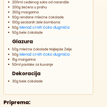
200ml ceđenog soka od narandže
200g šećera u prahu
250g margarina
60g rendane mlečne čokolade
100g seckanih žele bombona
Menaž crnih čoko dugmića
50g
50g bele čokolade
Glazura
50g mlečne čokolade Najlepše Želje
Menaž crnih čoko dugmića
50g
15g margarina
50ml pavlake za kuvanje
Dekoracija
30g bele čokolade
Priprema: