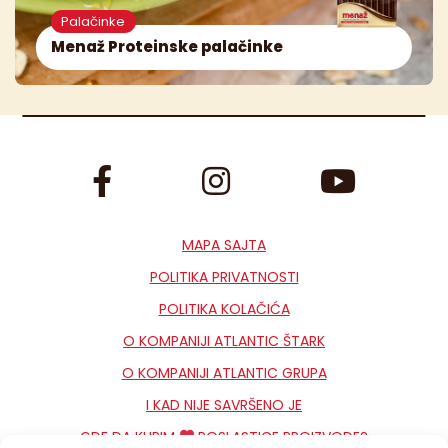
Palačinke
Menaž Proteinske palačinke
MAPA SAJTA
POLITIKA PRIVATNOSTI
POLITIKA KOLAČIĆA
O KOMPANIJI ATLANTIC ŠTARK
O KOMPANIJI ATLANTIC GRUPA
I KAD NIJE SAVRŠENO JE
GDE DA KUPIM
POSLASTICE PROIZVODE?